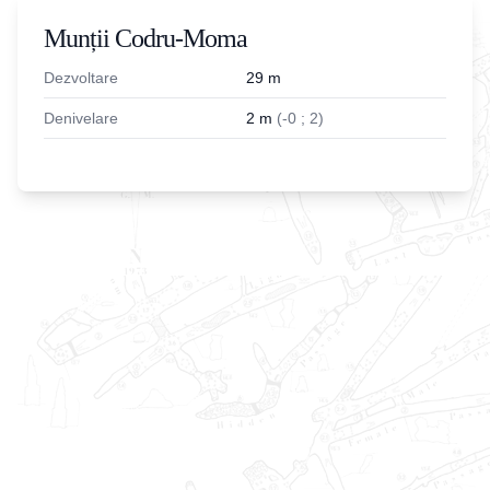
Munții Codru-Moma
Dezvoltare
29
m
Denivelare
2
m
(
-
0
;
2
)