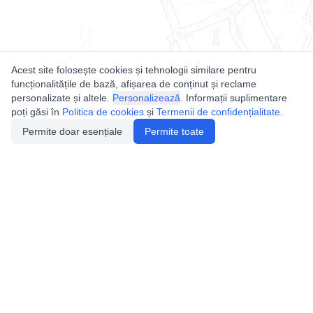
Acest site folosește cookies și tehnologii similare pentru
funcționalitățile de bază, afișarea de conținut și reclame
personalizate și altele.
Personalizează
. Informații suplimentare
poți găsi în
Politica de cookies
și
Termenii de confidențialitate
.
Permite doar esențiale
Permite toate
Utile
Legislatie
Autorizație de acces
Definiții și Explicații