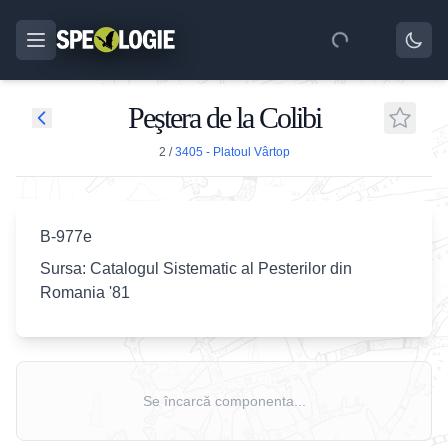
Peştera de la Colibi
2
/
3405 - Platoul Vârtop
B-977e
Sursa: Catalogul Sistematic al Pesterilor din
Romania '81
Se încarcă componenta...