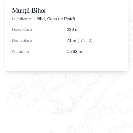
Munții Bihor
Localizare:
j. Alba, Casa de Piatră
Dezvoltare
293
m
Denivelare
71
m
(
-
71
;
0
)
Altitudine
1.282
m