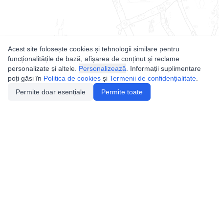
Acest site folosește cookies și tehnologii similare pentru
funcționalitățile de bază, afișarea de conținut și reclame
personalizate și altele.
Personalizează
. Informații suplimentare
poți găsi în
Politica de cookies
și
Termenii de confidențialitate
.
Permite doar esențiale
Permite toate
Utile
Legislatie
Autorizație de acces
Definiții și Explicații