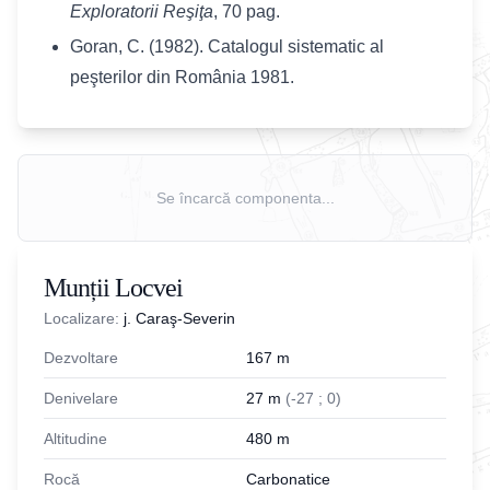
Exploratorii Reşiţa
, 70 pag.
Goran, C. (1982). Catalogul sistematic al
peşterilor din România 1981.
Se încarcă componenta...
Munții Locvei
Localizare:
j. Caraş-Severin
Dezvoltare
167
m
Denivelare
27
m
(
-
27
;
0
)
Altitudine
480
m
Rocă
Carbonatice