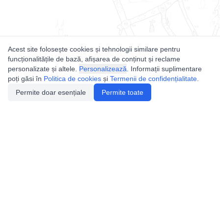
Acest site folosește cookies și tehnologii similare pentru
funcționalitățile de bază, afișarea de conținut și reclame
personalizate și altele.
Personalizează
. Informații suplimentare
poți găsi în
Politica de cookies
și
Termenii de confidențialitate
.
Permite doar esențiale
Permite toate
Utile
Legislatie
Autorizație de acces
Definiții și Explicații