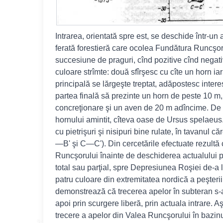
Intrarea, orientată spre est, se deschide într-un
ferată forestieră care ocolea Fundătura Runcşoru
succesiune de praguri, cînd pozitive cînd negati
culoare strîmte: două sfîrşesc cu cîte un horn ia
principală se lărgeşte treptat, adăpostesc intere
partea finală să prezinte un horn de peste 10 m,
concreţionare şi un aven de 20 m adîncime. De 
hornului amintit, cîteva oase de Ursus spelaeus.
cu pietrişuri şi nisipuri bine rulate, în tavanul 
—B' şi C—C'). Din cercetările efectuate rezultă 
Runcşorului înainte de deschiderea actualului p
total sau parţial, spre Depresiunea Roşiei de-
patru culoare din extremitatea nordică a peşterii,
demonstrează că trecerea apelor în subteran s-a făc
apoi prin scurgere liberă, prin actuala intrare. 
trecere a apelor din Valea Runcşorului în bazinul