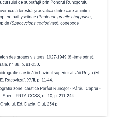
 a cursului de suprafaţă prin Ponorul Runcşorului.
vernicolă terestră şi acvatică dintre care amintim:
optere bathysciinae (
Pholeuon graeile chappuisi
şi
opide (
Speocyclops troglodytes
), copepode
ation des grottes visit
ées, 1927-1949 (8
-ème s
érie).
le, nr. 88, p. 81-230.
idrografie carstică în bazinul superior al văii Roşia (M.
E. Racovitza", XVII, p. 11-44.
ografia zonei carstice Pârâul Runcşor - Pârâul Caprei -
l. Speol. FRTA-CCSS, nr. 10, p. 211-244.
Craiului. Ed. Dacia, Cluj, 254 p.