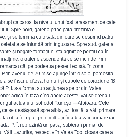
 abrupt calcaros, la nivelul unui fost terasament de cale
lui. Spre nord, galeria principală prezintă o
ve, şi se termină cu o sală din care se desprind patru
r celelalte se înfundă prin îngustare. Spre sud, galeria
sante şi bogate formaţiuni stalagmitice pentru ca în
 înălţime, o galerie ascendentă ce se închide Prin
remarcat că, pe podeaua peşterii există, în zona
 Prin avenul de 20 m se ajunge într-o sală, pardosită
căreia se înscriu cîteva hornuri şi cupole de coroziune (B
că P. I. s-a format sub acţiunea apelor din Valea
onor adică în faza cînd apele acestei văi se drenau,
a lungul actualului sohodol Runcşor—Albioara. Cele
 ce se desfăşoară spre albia, azi fosilă, a văii primare,
ut la început, prin infiltraţii în albia văii primare iar
Aşadar P. Î. reprezintă un pasaj subteran primar de
 Văii Lazurilor, respectiv în Valea Toplicioara care a