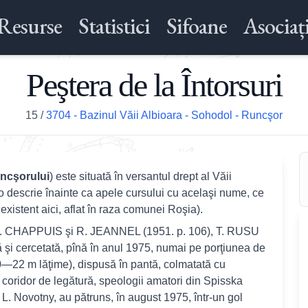
Resurse
Statistici
Sifoane
Asociați
Peştera de la Întorsuri
15
/
3704 - Bazinul Văii Albioara - Sohodol - Runcşor
ncşorului
) este situată în versantul drept al Văii
o descrie înainte ca apele cursului cu acelaşi nume, ce
xistent aici, aflat în raza comunei Roşia).
.-A. CHAPPUIS şi R. JEANNEL (1951. p. 106), T. RUSU
ă şi cercetată, pînă în anul 1975, numai pe porţiunea de
(20—22 m lăţime), dispusă în pantă, colmatată cu
coridor de legătură, speologii amatori din Spisska
L. Novotny, au pătruns, în august 1975, într-un gol