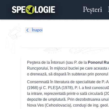
Peșteri
Înapoi
Peştera de la Întorsuri (sau P. de la
Ponorul Ru
Runcşorului, în mijlocul buclei pe care aceasta 
o drenează, să dispară în subteran prin ponorul e
Consemnată în literatura de specialitate de P
(1968) şi C. PLEŞA (1978), P. I. a fost cunoscut
la intrare, reprezentată printr-o sală circulară 
depozite de umplutură. Prin dezobstruarea unui 
Nova Ves (Cehoslovacia), conduşi de ing. geol. 