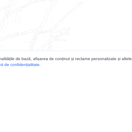
nalitățile de bază, afișarea de conținut și reclame personalizate și altele
i de confidențialitate
.
e
Comunitatea
Peşterilor din România
Lista Utilizatorilor
rografice
Suport