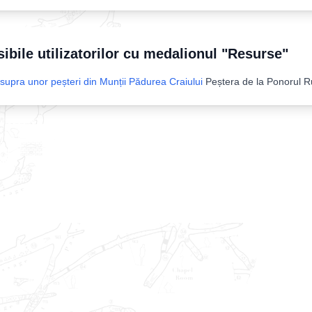
sibile utilizatorilor cu medalionul "Resurse"
asupra unor peșteri din Munții Pădurea Craiului
Peștera de la Ponorul R