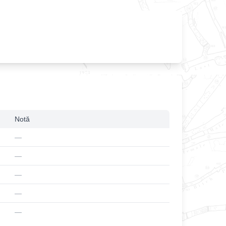
Notă
—
—
—
—
—