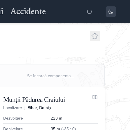
i
Accidente
Se încarcă componenta...
Munții Pădurea Craiului
Localizare:
j. Bihor, Damiş
Dezvoltare
223
m
Denivelare
35
m
(
-
35
;
0
)