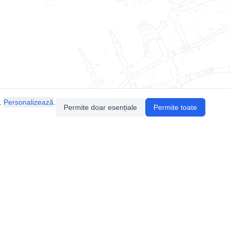
.
Personalizează
.
Permite doar esențiale
Permite toate
Pentru întrebări sau sugestii, contactează-ne
prin email (
contact@speologie.org
) sau intră
pe
slack
.