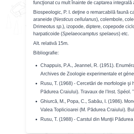
funcţionat cu mult înainte de captarea integrală
Biospeologic, P. I. deţine o remarcabilă faună ca
araneide (
Nesticus cellulanus
), colembole, cole
Drimeotus
sp
.), izopode, diptere, copepode cicl
harpaticoide (
Spelaeocamptus spelaeus
) etc.
Alt. relativă 15m.
Bibliografie:
Chappuis, P.A., Jeannel, R. (1951). Enum
ér
Archives de Zoologie experimentale et génera
Rusu, T. (1968) - Cercetări de morfologie şi h
Pădurea Craiului). Travaux de l'Inst. Spéol. "
Ghiurcă, M., Popa, C., Sabău, I. (1986). Mon
Valea Toplicioarei (M. Pădurea Craiului).
Bu
Rusu, T. (1988) - Carstul din Munţii Pădurea 