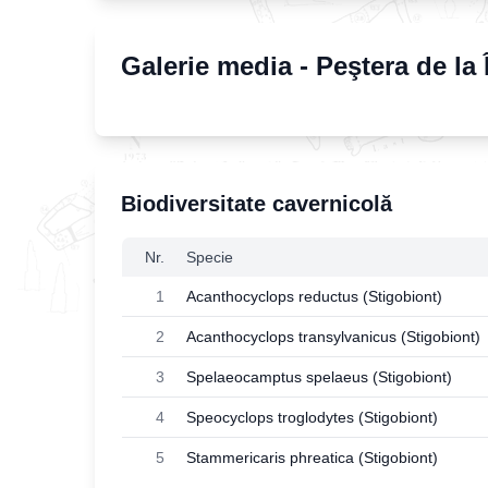
Galerie media -
Peştera de la 
Biodiversitate cavernicolă
Nr.
Specie
1
Acanthocyclops reductus (Stigobiont)
2
Acanthocyclops transylvanicus (Stigobiont)
3
Spelaeocamptus spelaeus (Stigobiont)
4
Speocyclops troglodytes (Stigobiont)
5
Stammericaris phreatica (Stigobiont)