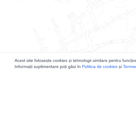
Acest site folosește cookies și tehnologii similare pentru funcțio
Informații suplimentare poți găsi în
Politica de cookies
și
Termeni
Utile
Speologi
Legislatie
Distributia 
Autorizație de acces
Bazinele Hid