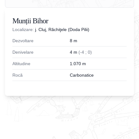
Munții Bihor
Localizare:
j. Cluj, Răchiţele (Doda Pilii)
Dezvoltare
8
m
Denivelare
4
m
(
-
4
;
0
)
Altitudine
1.070
m
Rocă
Carbonatice