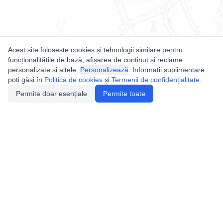
Acest site folosește cookies și tehnologii similare pentru
funcționalitățile de bază, afișarea de conținut și reclame
personalizate și altele.
Personalizează
. Informații suplimentare
poți găsi în
Politica de cookies
și
Termenii de confidențialitate
.
Permite doar esențiale
Permite toate
Utile
Legislatie
Autorizație de acces
Definiții și Explicații