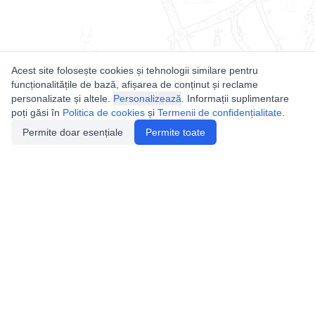
Acest site folosește cookies și tehnologii similare pentru
funcționalitățile de bază, afișarea de conținut și reclame
personalizate și altele.
Personalizează
. Informații suplimentare
poți găsi în
Politica de cookies
și
Termenii de confidențialitate
.
Permite doar esențiale
Permite toate
Utile
Legislatie
Autorizație de acces
Definiții și Explicații