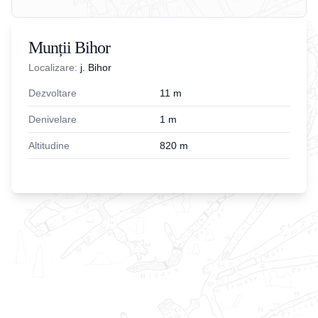
Munții Bihor
Localizare:
j. Bihor
Dezvoltare
11
m
Denivelare
1
m
Altitudine
820
m