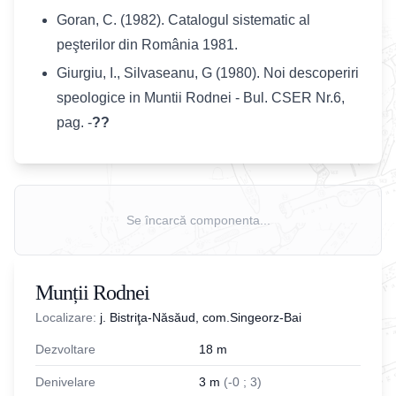
Goran, C. (1982). Catalogul sistematic al
peşterilor din România 1981.
Giurgiu, I., Silvaseanu, G (1980). Noi descoperiri
speologice in Muntii Rodnei - Bul. CSER Nr.6,
pag. -
??
Se încarcă componenta...
Munții Rodnei
Localizare:
j. Bistriţa-Năsăud, com.Singeorz-Bai
Dezvoltare
18
m
Denivelare
3
m
(
-
0
;
3
)