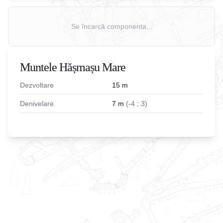
Se încarcă componenta...
Muntele Hășmașu Mare
Dezvoltare
15
m
Denivelare
7
m
(
-
4
;
3
)