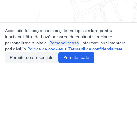
Acest site folosește cookies și tehnologii similare pentru
funcționalitățile de bază, afișarea de conținut și reclame
personalizate și altele.
Personalizează
. Informații suplimentare
poți găsi în
Politica de cookies
și
Termenii de confidențialitate
.
Permite doar esențiale
Permite toate
Utile
Legislatie
Autorizație de acces
Definiții și Explicații