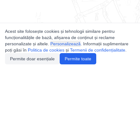
Acest site folosește cookies și tehnologii similare pentru
funcționalitățile de bază, afișarea de conținut și reclame
personalizate și altele.
Personalizează
. Informații suplimentare
poți găsi în
Politica de cookies
și
Termenii de confidențialitate
.
Permite doar esențiale
Permite toate
Utile
Legislatie
Autorizație de acces
Definiții și Explicații