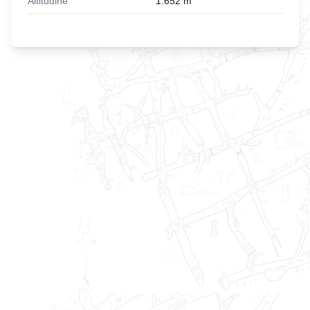
Altitudine
1.652
m