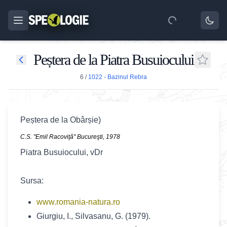
Peștera de la Piatra Busuiocului
6
/
1022 - Bazinul Rebra
Peștera de la Obârșie)
C.S. "Emil Racoviţă" Bucureşti, 1978
Piatra Busuiocului, vDr
Sursa:
www.romania-natura.ro
Giurgiu, I., Silvasanu, G. (1979).