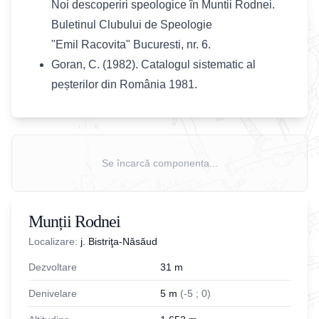
Noi descoperiri speologice în Muntii Rodnei.
Buletinul Clubului de Speologie
"Emil Racovita" Bucuresti, nr. 6.
Goran, C. (1982). Catalogul sistematic al
peșterilor din România 1981.
Se încarcă componenta...
Munții Rodnei
Localizare:
j. Bistriţa-Năsăud
Dezvoltare
31
m
Denivelare
5
m
(
-
5
;
0
)