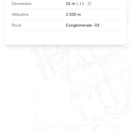
Denivelare
15
m
(
-
13
;
2
)
Altitudine
2.030
m
Rocă
Conglomerate -03