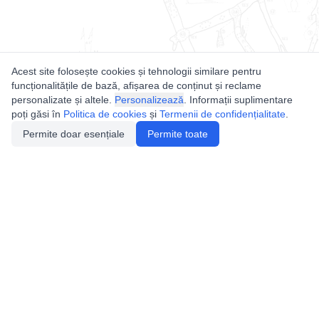
Acest site folosește cookies și tehnologii similare pentru
funcționalitățile de bază, afișarea de conținut și reclame
personalizate și altele.
Personalizează
. Informații suplimentare
poți găsi în
Politica de cookies
și
Termenii de confidențialitate
.
Permite doar esențiale
Permite toate
Utile
Legislatie
Autorizație de acces
Definiții și Explicații