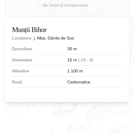
Se încarcă componenta...
Munții Bihor
Localizare:
j. Alba, Gârda de Sus
Dezvoltare
30
m
Denivelare
15
m
(
-
15
;
0
)
Altitudine
1.100
m
Rocă
Carbonatice