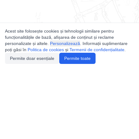
Acest site folosește cookies și tehnologii similare pentru
funcționalitățile de bază, afișarea de conținut și reclame
personalizate și altele.
Personalizează
. Informații suplimentare
poți găsi în
Politica de cookies
și
Termenii de confidențialitate
.
Permite doar esențiale
Permite toate
Utile
Legislatie
Autorizație de acces
Definiții și Explicații