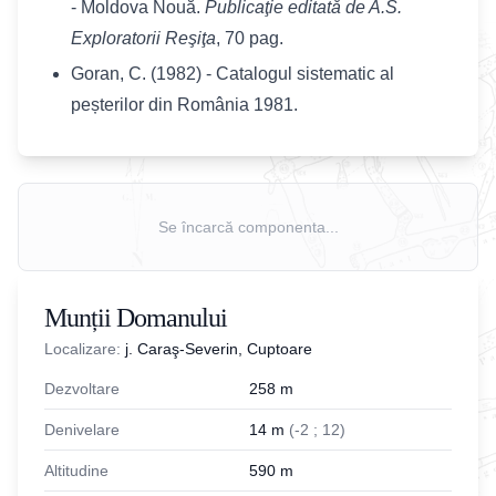
- Moldova Nouă.
Publicaţie editată de A.S.
Exploratorii Reşiţa
, 70 pag.
Goran, C. (1982) - Catalogul sistematic al
peșterilor din România 1981.
Se încarcă componenta...
Munții Domanului
Localizare:
j. Caraş-Severin, Cuptoare
Dezvoltare
258
m
Denivelare
14
m
(
-
2
;
12
)
Altitudine
590
m