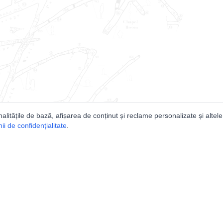
nalitățile de bază, afișarea de conținut și reclame personalizate și altele
i de confidențialitate
.
e
Comunitatea
Peşterilor din România
Lista Utilizatorilor