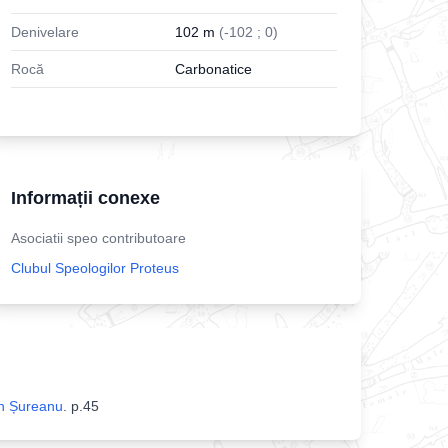
Denivelare
102
m
(
-
102
;
0
)
Rocă
Carbonatice
Informații conexe
Asociatii speo contributoare
Clubul Speologilor Proteus
in Șureanu
.
p.45