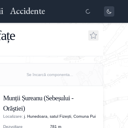
i
Accidente
fațe
Se încarcă componenta...
Munții Șureanu (Sebeșului -
Orăştiei)
Localizare:
j. Hunedoara, satul Fizești, Comuna Pui
Dezvoltare
781
m