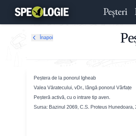
Peșteri
Peș
Înapoi
Peștera de la ponorul Igheab
Valea Văratecului, vDr., lângă ponorul Vârfațe
Peșteră activă, cu o intrare tip aven.
Sursa: Bazinul 2069, C.S. Proteus Hunedoara,