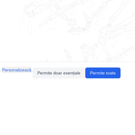
.
Personalizează
.
Permite doar esențiale
Permite toate
Pentru întrebări sau sugestii, contactează-ne
prin email (
contact@speologie.org
) sau intră
pe
slack
.