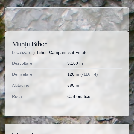
Se încarcă componenta...
Munții Bihor
Localizare:
j. Bihor, Câmpani, sat Fînațe
Dezvoltare
3.100
m
Denivelare
120
m
(
-
116
;
4
)
Altitudine
580
m
Rocă
Carbonatice