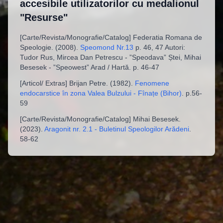
accesibile utilizatorilor cu medalionul
"Resurse"
[
Carte/Revista/Monografie/Catalog
]
Federatia Romana de
Speologie
. (
2008
).
Speomond Nr.13
p. 46, 47 Autori:
Tudor Rus, Mircea Dan Petrescu - ”Speodava” Ștei, Mihai
Besesek - ”Speowest” Arad / Hartă
.
p. 46-47
[
Articol/ Extras
]
Brijan Petre
. (
1982
).
Fenomene
endocarstice în zona Valea Bulzului - Fînațe (Bihor)
.
p.56-
59
[
Carte/Revista/Monografie/Catalog
]
Mihai Besesek
.
(
2023
).
Aragonit nr. 2.1 - Buletinul Speologilor Arădeni
.
58-62