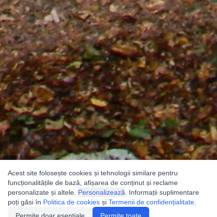
Acest site folosește cookies și tehnologii similare pentru
funcționalitățile de bază, afișarea de conținut și reclame
personalizate și altele.
Personalizează
. Informații suplimentare
poți găsi în
Politica de cookies
și
Termenii de confidențialitate
.
Permite doar esențiale
Permite toate