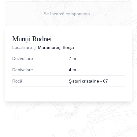
Se încarcă componenta...
Munții Rodnei
Localizare:
j. Maramureş, Borşa
Dezvoltare
7
m
Denivelare
4
m
Rocă
Şisturi cristaline - 07