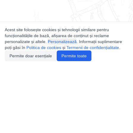
Acest site folosește cookies și tehnologii similare pentru
funcționalitățile de bază, afișarea de conținut și reclame
personalizate și altele.
Personalizează
. Informații suplimentare
poți găsi în
Politica de cookies
și
Termenii de confidențialitate
.
Permite doar esențiale
Permite toate
Utile
Legislatie
Autorizație de acces
Definiții și Explicații