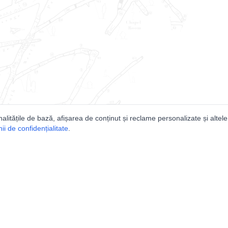
nalitățile de bază, afișarea de conținut și reclame personalizate și altele
i de confidențialitate
.
e
Comunitatea
Peşterilor din România
Lista Utilizatorilor