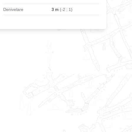
Denivelare
3
m
(
-
2
;
1
)