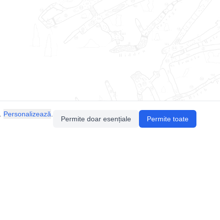
.
Personalizează
.
Permite doar esențiale
Permite toate
Pentru întrebări sau sugestii, contactează-ne
prin email (
contact@speologie.org
) sau intră
pe
slack
.