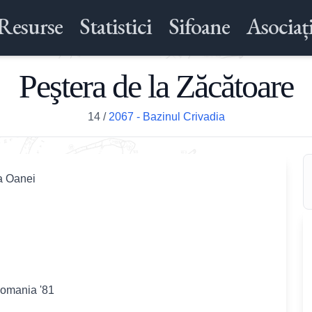
Resurse
Statistici
Sifoane
Asociați
Peştera de la Zăcătoare
14
/
2067 - Bazinul Crivadia
a Oanei
Romania '81