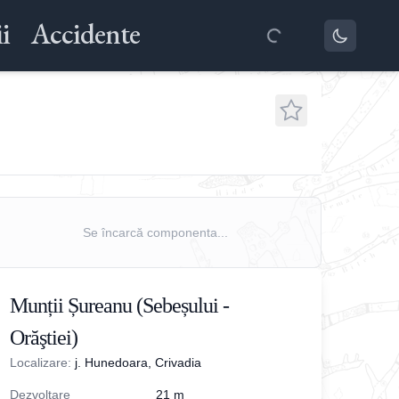
i
Accidente
Se încarcă componenta...
Munții Șureanu (Sebeșului -
Orăştiei)
Localizare:
j. Hunedoara, Crivadia
Dezvoltare
21
m