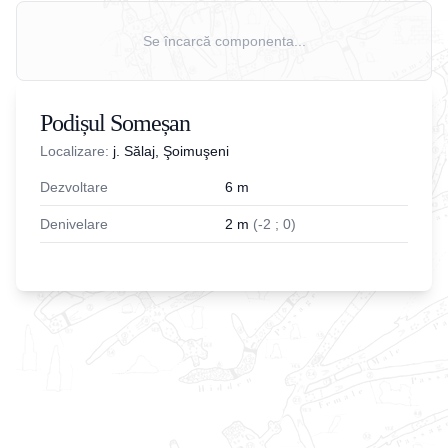
Se încarcă componenta...
Podișul Someșan
Localizare:
j. Sălaj, Şoimuşeni
Dezvoltare
6
m
Denivelare
2
m
(
-
2
;
0
)