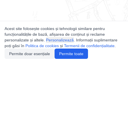
Acest site folosește cookies și tehnologii similare pentru
funcționalitățile de bază, afișarea de conținut și reclame
personalizate și altele.
Personalizează
. Informații suplimentare
poți găsi în
Politica de cookies
și
Termenii de confidențialitate
.
Permite doar esențiale
Permite toate
Utile
Legislatie
Autorizație de acces
Definiții și Explicații