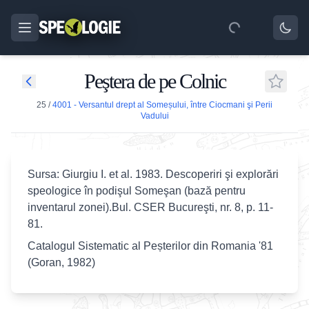
Peştera de pe Colnic
25
/
4001 - Versantul drept al Someșului, între Ciocmani şi Perii
Vadului
Sursa: Giurgiu I. et al. 1983. Descoperiri şi explorări
speologice în podişul Someşan (bază pentru
inventarul zonei).Bul. CSER Bucureşti, nr. 8, p. 11-
81.
Catalogul Sistematic al Peșterilor din Romania '81
(Goran, 1982)