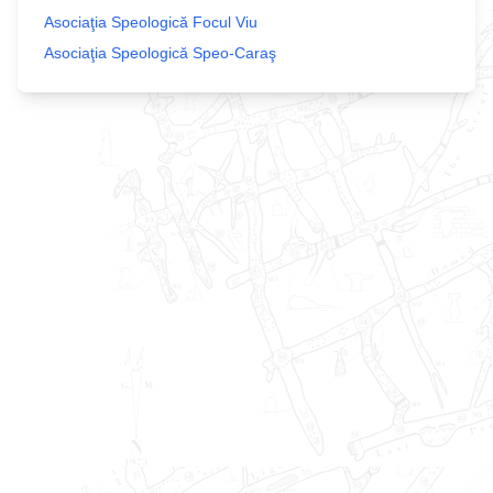
Asociaţia Speologică Focul Viu
Asociaţia Speologică Speo-Caraş