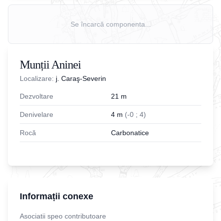
Se încarcă componenta...
Munții Aninei
Localizare:
j. Caraş-Severin
Dezvoltare
21
m
Denivelare
4
m
(
-
0
;
4
)
Rocă
Carbonatice
Informații conexe
Asociatii speo contributoare