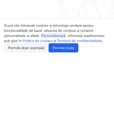
Acest site folosește cookies și tehnologii similare pentru
funcționalitățile de bază, afișarea de conținut și reclame
personalizate și altele.
Personalizează
. Informații suplimentare
poți găsi în
Politica de cookies
și
Termenii de confidențialitate
.
Permite doar esențiale
Permite toate
Utile
Legislatie
Autorizație de acces
Definiții și Explicații