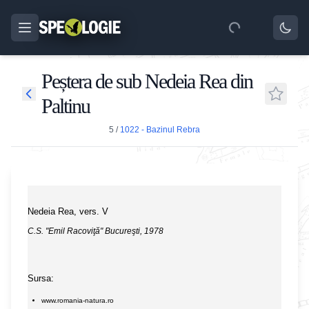
Peștera de sub Nedeia Rea din
Paltinu
5
/
1022 - Bazinul Rebra
Nedeia Rea, vers. V
C.S. "Emil Racoviţă" Bucureşti, 1978
Sursa:
www.romania-natura.ro