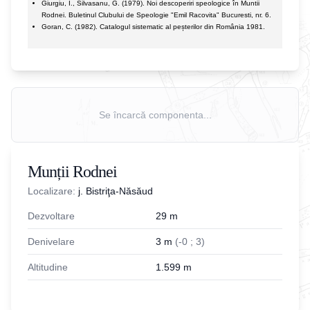
Giurgiu, I., Silvasanu, G. (1979). Noi descoperiri speologice în Muntii
Rodnei. Buletinul Clubului de Speologie "Emil Racovita" Bucuresti, nr. 6.
Goran, C. (1982). Catalogul sistematic al peșterilor din România 1981.
Se încarcă componenta...
Munții Rodnei
Localizare:
j. Bistriţa-Năsăud
Dezvoltare
29
m
Denivelare
3
m
(
-
0
;
3
)
Altitudine
1.599
m