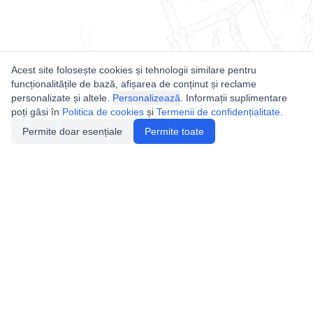
Acest site folosește cookies și tehnologii similare pentru
funcționalitățile de bază, afișarea de conținut și reclame
personalizate și altele.
Personalizează
. Informații suplimentare
poți găsi în
Politica de cookies
și
Termenii de confidențialitate
.
Permite doar esențiale
Permite toate
Utile
Legislatie
Autorizație de acces
Definiții și Explicații