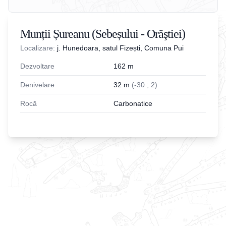
Munții Șureanu (Sebeșului - Orăştiei)
Localizare:
j. Hunedoara, satul Fizești, Comuna Pui
Dezvoltare
162
m
Denivelare
32
m
(
-
30
;
2
)
Rocă
Carbonatice