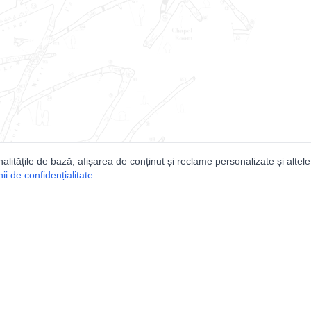
nalitățile de bază, afișarea de conținut și reclame personalizate și altele
i de confidențialitate
.
e
Comunitatea
Peşterilor din România
Lista Utilizatorilor