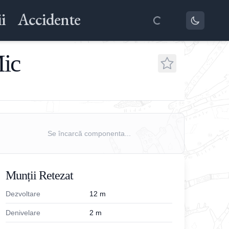
i
Accidente
Mic
Se încarcă componenta...
Munții Retezat
Dezvoltare
12
m
Denivelare
2
m