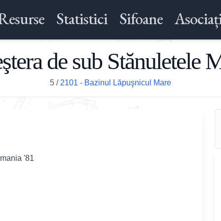
Resurse
Statistici
Sifoane
Asociați
ştera de sub Stănuletele 
5
/
2101 - Bazinul Lăpuşnicul Mare
omania '81