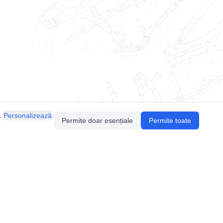
.
Personalizează
.
Permite doar esențiale
Permite toate
Pentru întrebări sau sugestii, contactează-ne
prin email (
contact@speologie.org
) sau intră
pe
slack
.