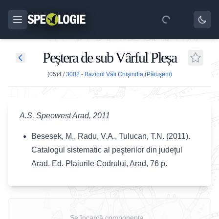
Peștera de sub Vârful Pleșa
(05)4
/
3002 - Bazinul Văii Chişindia (Păiuşeni)
A.S. Speowest Arad, 2011
Besesek, M., Radu, V.A., Tulucan, T.N. (2011).
Catalogul sistematic al peşterilor din judeţul
Arad. Ed. Plaiurile Codrului, Arad, 76 p.
Se încarcă componenta...