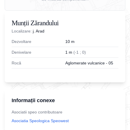
Munții Zărandului
Localizare:
j. Arad
Dezvoltare
10
m
Denivelare
1
m
(
-
1
;
0
)
Rocă
Aglomerate vulcanice - 05
Informații conexe
Asociatii speo contributoare
Asociatia Speologica Speowest