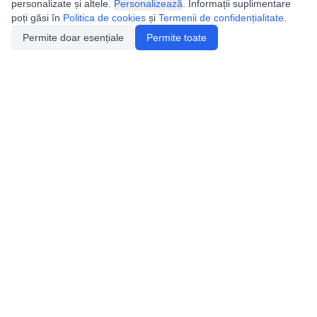
personalizate și altele.
Personalizează
. Informații suplimentare
poți găsi în
Politica de cookies
și
Termenii de confidențialitate
.
Permite doar esențiale
Permite toate
Utile
Legislatie
Autorizație de acces
Definiții și Explicații
Calendar/Evenimente
Verificare date pesteri
Speologie