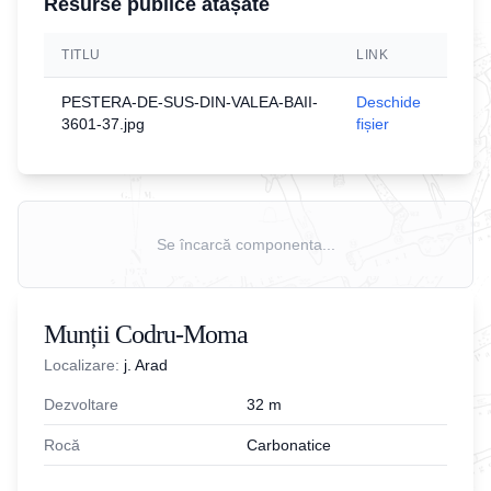
Resurse publice atașate
TITLU
LINK
PESTERA-DE-SUS-DIN-VALEA-BAII-
Deschide
3601-37.jpg
fișier
Se încarcă componenta...
Munții Codru-Moma
Localizare:
j. Arad
Dezvoltare
32
m
Rocă
Carbonatice