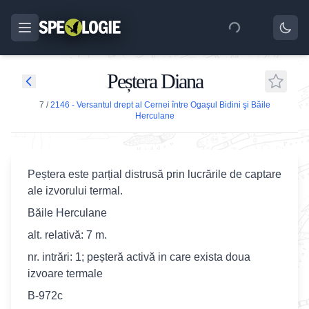
Peștera Diana
7
/
2146 - Versantul drept al Cernei între Ogaşul Bidini şi Băile
Herculane
Peștera este parțial distrusă prin lucrările de captare
ale izvorului termal.
Băile Herculane
alt. relativă: 7 m.
nr. intrări: 1; peșteră activă in care exista doua
izvoare termale
B-972c