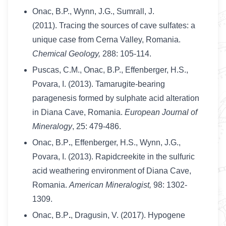
Onac, B.P., Wynn, J.G., Sumrall, J.
(2011). Tracing the sources of cave sulfates: a
unique case from Cerna Valley, Romania.
Chemical Geology,
288: 105-114.
Puscas, C.M., Onac, B.P., Effenberger, H.S.,
Povara, I. (2013). Tamarugite-bearing
paragenesis formed by sulphate acid alteration
in Diana Cave, Romania.
European Journal of
Mineralogy
, 25: 479-486.
Onac, B.P
.
, Effenberger, H.S., Wynn, J.G.,
Povara, I. (2013). Rapidcreekite in the sulfuric
acid weathering environment of Diana Cave,
Romania.
American Mineralogist,
98: 1302-
1309.
Onac, B.P
.
, Dragusin, V. (2017). Hypogene