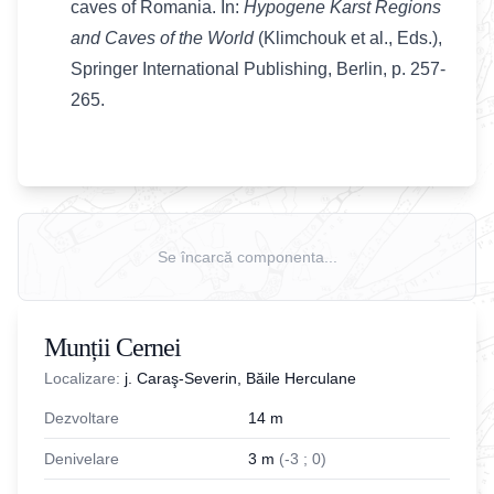
caves of Romania. In:
Hypogene Karst Regions
and Caves of the World
(Klimchouk et al., Eds.),
Springer International Publishing, Berlin, p. 257-
265.
Se încarcă componenta...
Munții Cernei
Localizare:
j. Caraş-Severin, Băile Herculane
Dezvoltare
14
m
Denivelare
3
m
(
-
3
;
0
)