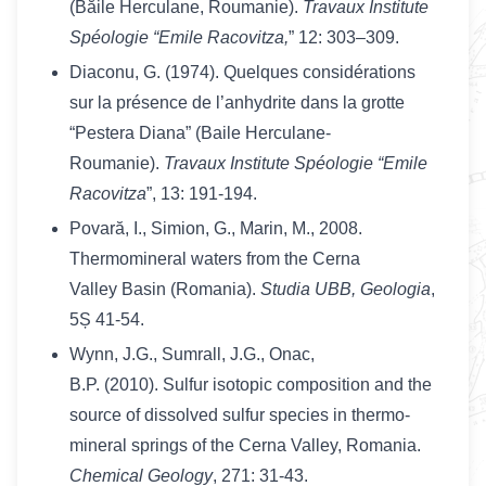
(Băile Herculane, Roumanie).
Travaux Institute
Spéologie “Emile Racovitza,
” 12: 303–309.
Diaconu, G. (1974). Quelques considérations
sur la présence de l’anhydrite dans la grotte
“Pestera Diana” (Baile Herculane-
Roumanie).
Travaux Institute Spéologie “Emile
Racovitza
”, 13: 191-194.
Povară, I., Simion, G., Marin, M., 2008.
Thermomineral waters from the Cerna
Valley Basin (Romania).
Studia UBB, Geologia
,
5Ș 41-54.
Wynn, J.G., Sumrall, J.G., Onac,
B.P. (2010). Sulfur isotopic composition and the
source of dissolved sulfur species in thermo-
mineral springs of the Cerna Valley, Romania.
Chemical Geology
, 271: 31-43.