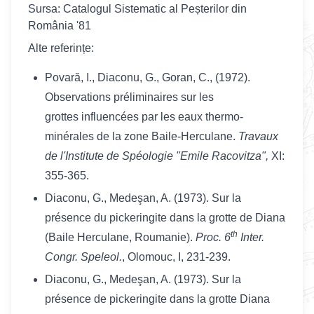
Sursa: Catalogul Sistematic al Peșterilor din
România '81
Alte referințe:
Povară, I., Diaconu, G., Goran, C., (1972).
Observations préliminaires sur les
grottes influencées par les eaux thermo-
minérales de la zone Baile-Herculane.
Travaux
de l'Institute de Spéologie "Emile Racovitza",
XI:
355-365.
Diaconu, G., Medeşan, A. (1973). Sur la
présence du pickeringite dans la grotte de Diana
th
(Baile Herculane, Roumanie).
Proc. 6
Inter.
Congr. Speleol.
, Olomouc, I, 231-239.
Diaconu, G., Medeşan, A. (1973). Sur la
présence de pickeringite dans la grotte Diana