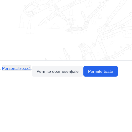
.
Personalizează
.
Permite doar esențiale
Permite toate
Pentru întrebări sau sugestii, contactează-ne
prin email (
contact@speologie.org
) sau intră
pe
slack
.