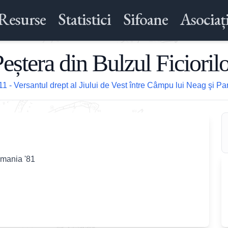
Resurse
Statistici
Sifoane
Asociați
eștera din Bulzul Ficioril
11 - Versantul drept al Jiului de Vest între Câmpu lui Neag şi Pa
omania '81