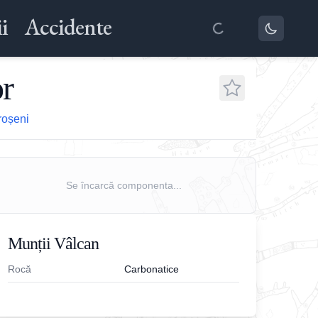
i
Accidente
or
roșeni
Se încarcă componenta...
Munții Vâlcan
Rocă
Carbonatice