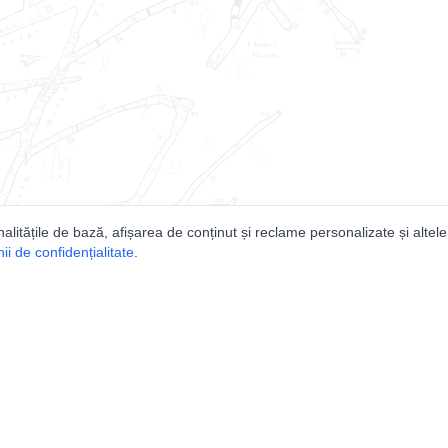
nalitățile de bază, afișarea de conținut și reclame personalizate și altele
i de confidențialitate
.
e
Comunitatea
Peşterilor din România
Lista Utilizatorilor