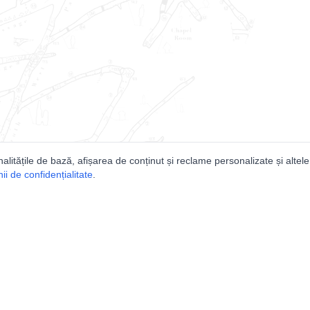
nalitățile de bază, afișarea de conținut și reclame personalizate și altele
i de confidențialitate
.
e
Comunitatea
Peşterilor din România
Lista Utilizatorilor