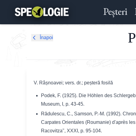
Peșteri
P
Înapoi
V. Râșnoavei; vers. dr.; peșteră fosilă
Podek, F. (1925). Die Höhlen des Schlerge
Museum, I, p. 43-45.
Rădulescu, C., Samson, P.-M. (1992). Chrono
Carpates Orientales (Roumanie) d'après les 
Racovitza", XXXI, p. 95-104.