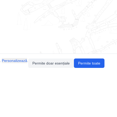
.
Personalizează
.
Permite doar esențiale
Permite toate
Pentru întrebări sau sugestii, contactează-ne
prin email (
contact@speologie.org
) sau intră
pe
slack
.