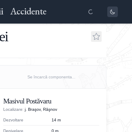
i
Accidente
ei
Se încarcă componenta...
Masivul Postăvaru
Localizare:
j. Braşov, Râşnov
Dezvoltare
14
m
Denivelare
0
m