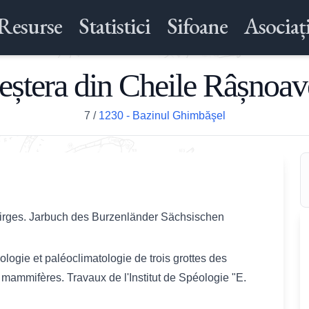
Resurse
Statistici
Sifoane
Asociați
eștera din Cheile Râșnoav
7
/
1230 - Bazinul Ghimbăşel
birges. Jarbuch des Burzenländer Sächsischen
logie et paléoclimatologie de trois grottes des
mammifères. Travaux de l'Institut de Spéologie "E.