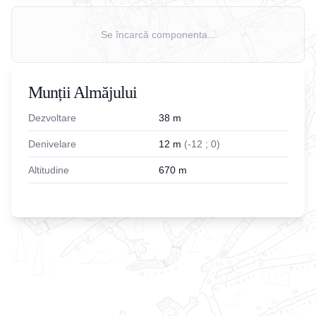
Se încarcă componenta...
Munții Almăjului
Dezvoltare
38
m
Denivelare
12
m
(
-
12
;
0
)
Altitudine
670
m