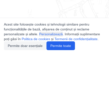
Acest site folosește cookies și tehnologii similare pentru
funcționalitățile de bază, afișarea de conținut și reclame
personalizate și altele.
Personalizează
. Informații suplimentare
poți găsi în
Politica de cookies
și
Termenii de confidențialitate
.
Permite doar esențiale
Permite toate
Utile
Legislatie
Autorizație de acces
Definiții și Explicații