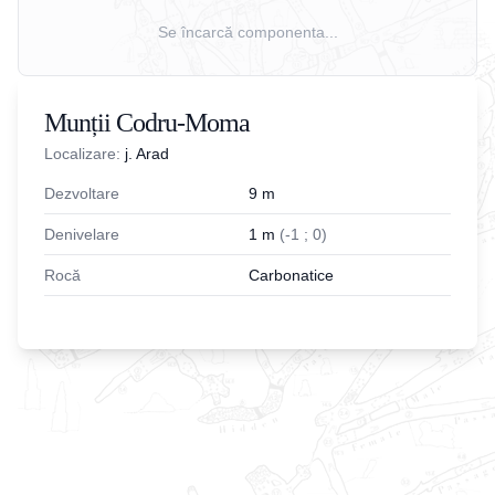
Se încarcă componenta...
Munții Codru-Moma
Localizare:
j. Arad
Dezvoltare
9
m
Denivelare
1
m
(
-
1
;
0
)
Rocă
Carbonatice