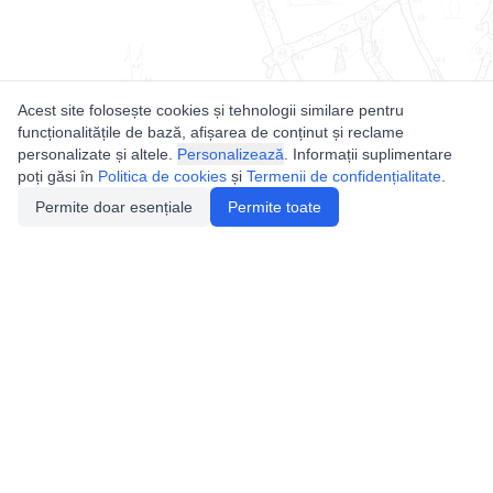
Acest site folosește cookies și tehnologii similare pentru
funcționalitățile de bază, afișarea de conținut și reclame
personalizate și altele.
Personalizează
. Informații suplimentare
poți găsi în
Politica de cookies
și
Termenii de confidențialitate
.
Permite doar esențiale
Permite toate
Utile
Legislatie
Autorizație de acces
Definiții și Explicații