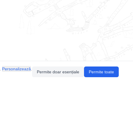
.
Personalizează
.
Permite doar esențiale
Permite toate
Pentru întrebări sau sugestii, contactează-ne
prin email (
contact@speologie.org
) sau intră
pe
slack
.