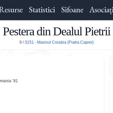
Resurse
Statistici
Sifoane
Asociați
Pestera din Dealul Pietrii
9
/
3151 - Masivul Corabia (Piatra Caprei)
omania `81