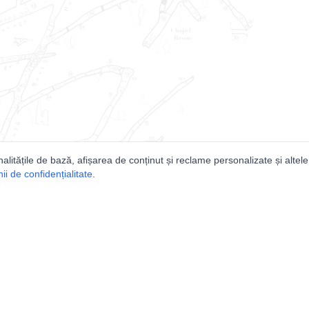
nalitățile de bază, afișarea de conținut și reclame personalizate și altele
i de confidențialitate
.
e
Comunitatea
Peşterilor din România
Lista Utilizatorilor