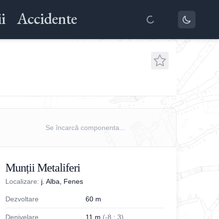
i
Accidente
Se încarcă componenta...
Munții Metaliferi
Localizare:
j. Alba, Fenes
Dezvoltare
60
m
Denivelare
11
m
(
-
8
;
3
)