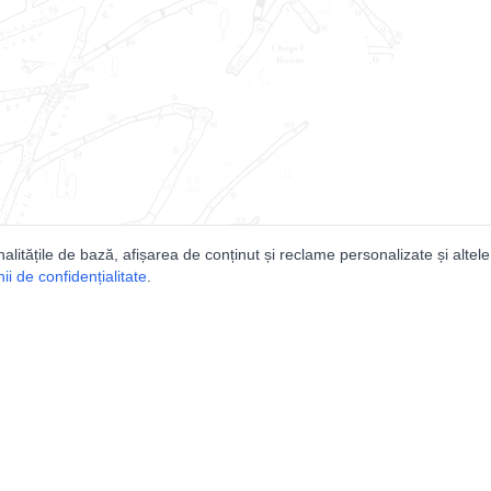
nalitățile de bază, afișarea de conținut și reclame personalizate și altele
i de confidențialitate
.
e
Comunitatea
Peşterilor din România
Lista Utilizatorilor