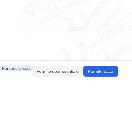
.
Personalizează
.
Permite doar esențiale
Permite toate
Pentru întrebări sau sugestii, contactează-ne
prin email (
contact@speologie.org
) sau intră
pe
slack
.