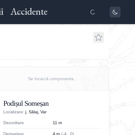
i
Accidente
Se încarcă componenta...
Podișul Someșan
Localizare:
j. Sălaj, Var
Dezvoltare
11
m
Denivelare
4
m
(
-
4
;
0
)