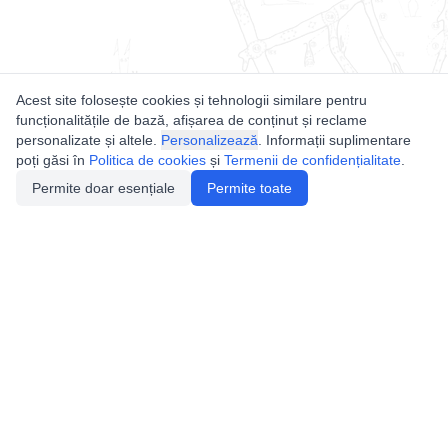
Acest site folosește cookies și tehnologii similare pentru
funcționalitățile de bază, afișarea de conținut și reclame
personalizate și altele.
Personalizează
. Informații suplimentare
poți găsi în
Politica de cookies
și
Termenii de confidențialitate
.
Permite doar esențiale
Permite toate
Utile
Legislatie
Autorizație de acces
Definiții și Explicații