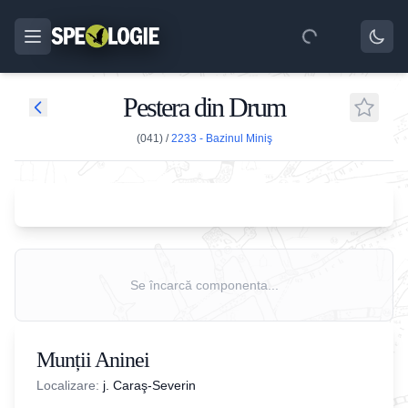
Pestera din Drum
(041)
/
2233 - Bazinul Miniş
Se încarcă componenta...
Munții Aninei
Localizare:
j. Caraş-Severin