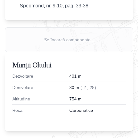
Speomond, nr. 9-10, pag. 33-38.
Se încarcă componenta...
Munții Oltului
Dezvoltare
401
m
Denivelare
30
m
(
-
2
;
28
)
Altitudine
754
m
Rocă
Carbonatice