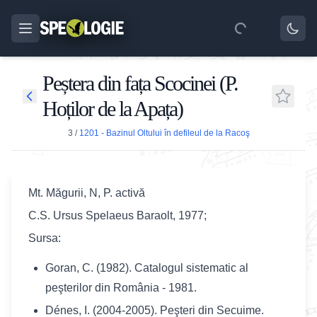
Peștera din fața Scocinei (P.
Hoților de la Apața)
3
/
1201 - Bazinul Oltului în defileul de la Racoş
Mt. Măgurii, N, P. activă
C.S. Ursus Spelaeus Baraolt, 1977;
Sursa:
Goran, C. (1982). Catalogul sistematic al
peşterilor din România - 1981.
Dénes, I. (2004-2005). Peşteri din Secuime.