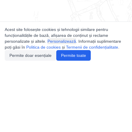
Acest site folosește cookies și tehnologii similare pentru
funcționalitățile de bază, afișarea de conținut și reclame
personalizate și altele.
Personalizează
. Informații suplimentare
poți găsi în
Politica de cookies
și
Termenii de confidențialitate
.
Permite doar esențiale
Permite toate
Utile
Legislatie
Autorizație de acces
Definiții și Explicații