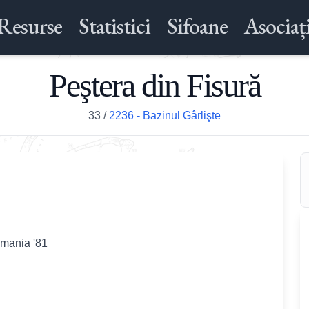
Resurse
Statistici
Sifoane
Asociați
Peştera din Fisură
33
/
2236 - Bazinul Gârlişte
omania '81