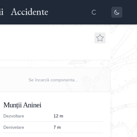
i
Accidente
Se încarcă componenta...
Munții Aninei
Dezvoltare
12
m
Denivelare
7
m