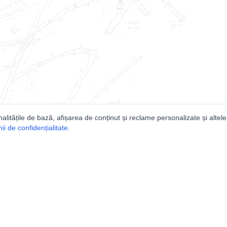
nalitățile de bază, afișarea de conținut și reclame personalizate și altele
i de confidențialitate
.
e
Comunitatea
Peşterilor din România
Lista Utilizatorilor