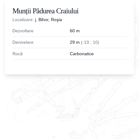
Munții Pădurea Craiului
Localizare:
j. Bihor, Roşia
Dezvoltare
60
m
Denivelare
29
m
(
-
19
;
10
)
Rocă
Carbonatice