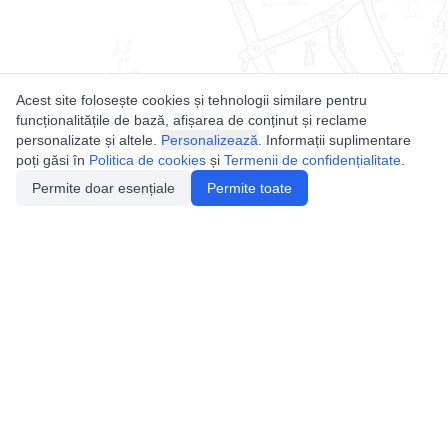
Acest site folosește cookies și tehnologii similare pentru
funcționalitățile de bază, afișarea de conținut și reclame
personalizate și altele.
Personalizează
. Informații suplimentare
poți găsi în
Politica de cookies
și
Termenii de confidențialitate
.
Permite doar esențiale
Permite toate
Utile
Legislatie
Autorizație de acces
Definiții și Explicații