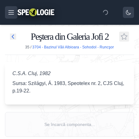
Peştera din Galeria Jofi 2
35
/
3704 - Bazinul Văii Albioara - Sohodol - Runcşor
C.S.A. Cluj, 1982
Sursa: Szilágyi, Á. 1983, Speotelex nr. 2, CJS Cluj,
p.19-22.
Se încarcă componenta...