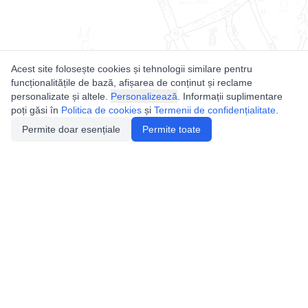
Acest site folosește cookies și tehnologii similare pentru
funcționalitățile de bază, afișarea de conținut și reclame
personalizate și altele.
Personalizează
. Informații suplimentare
poți găsi în
Politica de cookies
și
Termenii de confidențialitate
.
Permite doar esențiale
Permite toate
Utile
Legislatie
Autorizație de acces
Definiții și Explicații