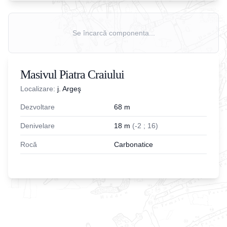
Se încarcă componenta...
Masivul Piatra Craiului
Localizare:
j. Argeş
Dezvoltare
68
m
Denivelare
18
m
(
-
2
;
16
)
Rocă
Carbonatice