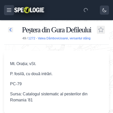
Peștera din Gura Defileului
49
/
1272 - Valea Dâmbovicioarei, versantul stâng
Mt. Orația; vSt.
P. fosilă, cu două intrări.
PC-79
Sursa: Catalogul sistematic al pesterilor din
Romania '81