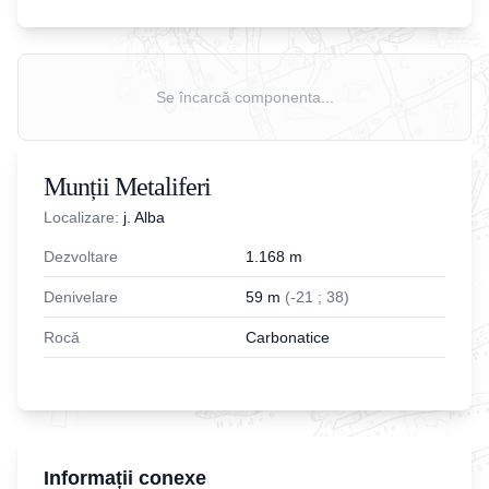
Se încarcă componenta...
Munții Metaliferi
Localizare:
j. Alba
Dezvoltare
1.168
m
Denivelare
59
m
(
-
21
;
38
)
Rocă
Carbonatice
Informații conexe