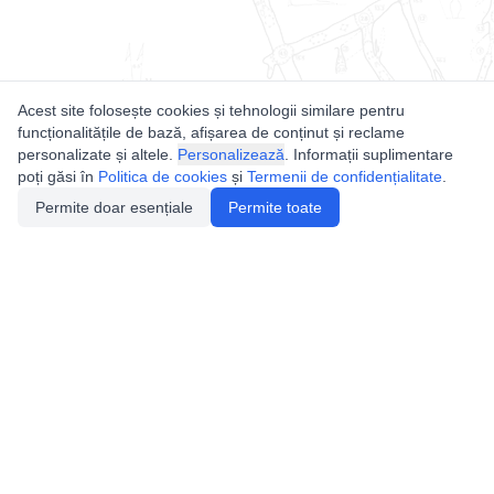
Acest site folosește cookies și tehnologii similare pentru
funcționalitățile de bază, afișarea de conținut și reclame
personalizate și altele.
Personalizează
. Informații suplimentare
poți găsi în
Politica de cookies
și
Termenii de confidențialitate
.
Permite doar esențiale
Permite toate
Utile
Legislatie
Autorizație de acces
Definiții și Explicații