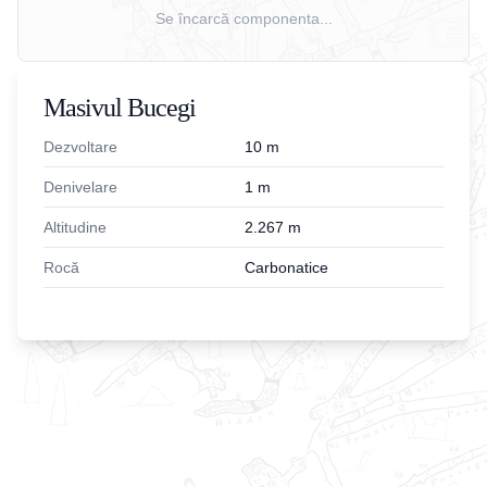
Se încarcă componenta...
Masivul Bucegi
Dezvoltare
10
m
Denivelare
1
m
Altitudine
2.267
m
Rocă
Carbonatice