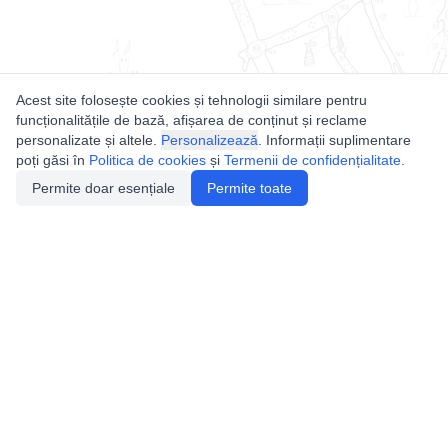
Acest site folosește cookies și tehnologii similare pentru
funcționalitățile de bază, afișarea de conținut și reclame
personalizate și altele.
Personalizează
. Informații suplimentare
poți găsi în
Politica de cookies
și
Termenii de confidențialitate
.
Permite doar esențiale
Permite toate
Utile
Legislatie
Autorizație de acces
Definiții și Explicații