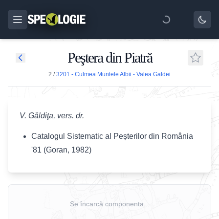
Peştera din Piatră
2
/
3201 - Culmea Muntele Albii - Valea Galdei
V. Găldiţa, vers. dr.
Catalogul Sistematic al Peșterilor din România
'81 (Goran, 1982)
Se încarcă componenta...