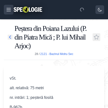
Peștera din Poiana Lazului (P.
din Piatra Mică ; P. lui Mihail
Arjoc)
28
/
2121 - Bazinul Motru Sec
vSt.
alt. relativă: 75 metri
nr. intrări: 1; peșteră fosilă
B-967b