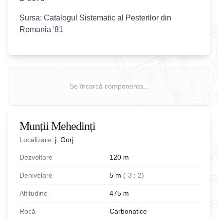
Sursa: Catalogul Sistematic al Pesterilor din
Romania '81
Se încarcă componenta...
Munții Mehedinți
Localizare:
j. Gorj
Dezvoltare
120
m
Denivelare
5
m
(
-
3
;
2
)
Altitudine
475
m
Rocă
Carbonatice