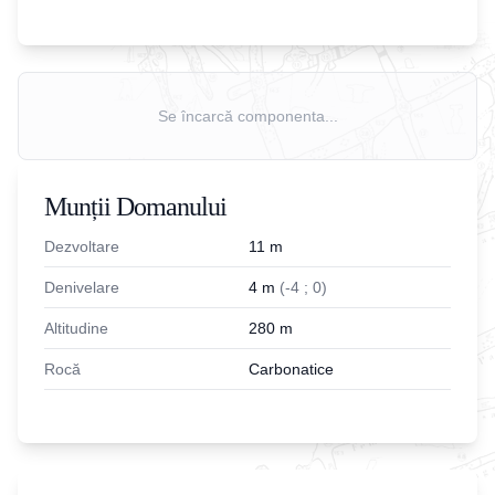
Se încarcă componenta...
Munții Domanului
Dezvoltare
11
m
Denivelare
4
m
(
-
4
;
0
)
Altitudine
280
m
Rocă
Carbonatice