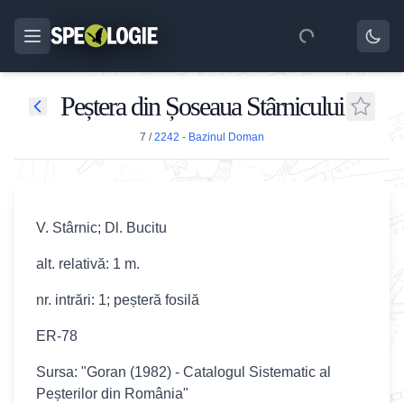
Peștera din Șoseaua Stârnicului
7
/
2242 - Bazinul Doman
V. Stârnic; Dl. Bucitu
alt. relativă: 1 m.
nr. intrări: 1; peșteră fosilă
ER-78
Sursa: "Goran (1982) - Catalogul Sistematic al
Peșterilor din România"