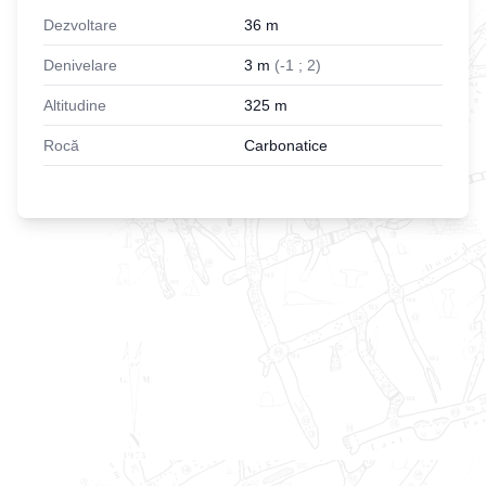
Dezvoltare
36
m
Denivelare
3
m
(
-
1
;
2
)
Altitudine
325
m
Rocă
Carbonatice