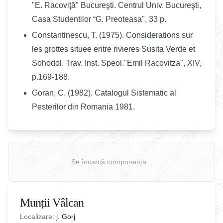
"E. Racoviţă" Bucureşti. Centrul Univ. Bucureşti,
Casa Studentilor “G. Preoteasa", 33 p.
Constantinescu, T. (1975). Considerations sur
les grottes situee entre rivieres Susita Verde et
Sohodol. Trav. Inst. Speol."Emil Racovitza", XIV,
p.169-188.
Goran, C. (1982). Catalogul Sistematic al
Pesterilor din Romania 1981.
Se încarcă componenta...
Munții Vâlcan
Localizare:
j. Gorj