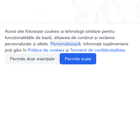
Acest site folosește cookies și tehnologii similare pentru
funcționalitățile de bază, afișarea de conținut și reclame
personalizate și altele.
Personalizează
. Informații suplimentare
poți găsi în
Politica de cookies
și
Termenii de confidențialitate
.
Permite doar esențiale
Permite toate
Utile
Legislatie
Autorizație de acces
Definiții și Explicații