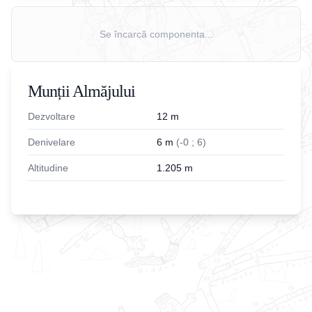
Se încarcă componenta...
Munții Almăjului
Dezvoltare
12
m
Denivelare
6
m
(
-
0
;
6
)
Altitudine
1.205
m