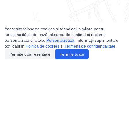
Acest site folosește cookies și tehnologii similare pentru
funcționalitățile de bază, afișarea de conținut și reclame
personalizate și altele.
Personalizează
. Informații suplimentare
poți găsi în
Politica de cookies
și
Termenii de confidențialitate
.
Permite doar esențiale
Permite toate
Utile
Legislatie
Autorizație de acces
Definiții și Explicații