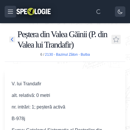
Peștera din Valea Găinii (P. din
Valea lui Trandafir)
6
/
2130 - Bazinul Zăton - Bulba
V. lui Trandafir
alt. relativă: 0 metri
nr. intrări: 1; peșteră activă
B-978j