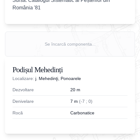
Sursa: Catalogul Sistematic al Peșterilor din
România '81
Se încarcă componenta...
Podișul Mehedinți
Localizare:
j. Mehedinţi, Ponoarele
Dezvoltare
20
m
Denivelare
7
m
(
-
7
;
0
)
Rocă
Carbonatice