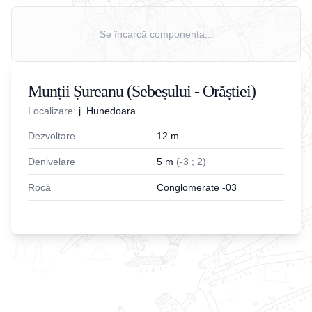
Se încarcă componenta...
Munții Șureanu (Sebeșului - Orăştiei)
Localizare:
j. Hunedoara
Dezvoltare
12
m
Denivelare
5
m
(
-
3
;
2
)
Rocă
Conglomerate -03