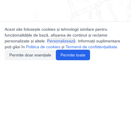
Acest site folosește cookies și tehnologii similare pentru
funcționalitățile de bază, afișarea de conținut și reclame
personalizate și altele.
Personalizează
. Informații suplimentare
poți găsi în
Politica de cookies
și
Termenii de confidențialitate
.
Permite doar esențiale
Permite toate
Utile
Legislatie
Autorizație de acces
Definiții și Explicații