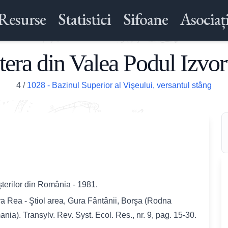
Resurse
Statistici
Sifoane
Asociați
tera din Valea Podul Izvor
4
/
1028 - Bazinul Superior al Vişeului, versantul stâng
şterilor din România - 1981.
atra Rea - Ştiol area, Gura Fântânii, Borşa (Rodna
a). Transylv. Rev. Syst. Ecol. Res., nr. 9, pag. 15-30.