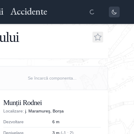
i
Accidente
ului
Se încarcă componenta...
Munții Rodnei
Localizare:
j. Maramureş, Borșa
Dezvoltare
6
m
Denivelare
3
m
(
-
1
;
2
)