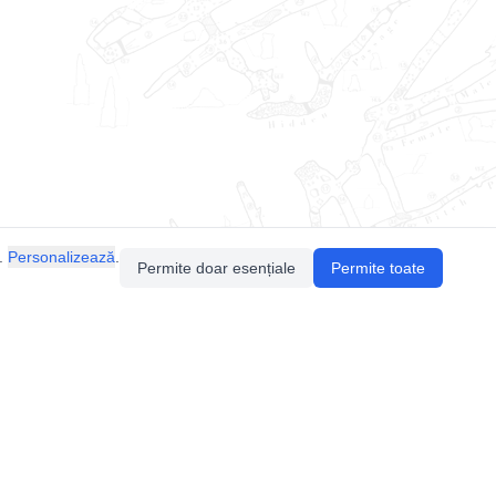
.
Personalizează
.
Permite doar esențiale
Permite toate
Pentru întrebări sau sugestii, contactează-ne
prin email (
contact@speologie.org
) sau intră
pe
slack
.