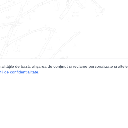
nalitățile de bază, afișarea de conținut și reclame personalizate și altele
i de confidențialitate
.
e
Comunitatea
Peşterilor din România
Lista Utilizatorilor