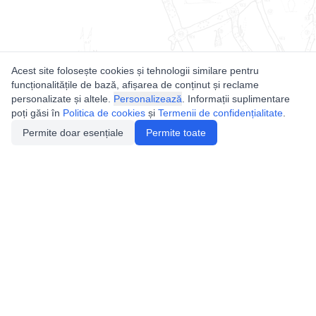
Acest site folosește cookies și tehnologii similare pentru
funcționalitățile de bază, afișarea de conținut și reclame
personalizate și altele.
Personalizează
. Informații suplimentare
poți găsi în
Politica de cookies
și
Termenii de confidențialitate
.
Permite doar esențiale
Permite toate
Utile
Legislatie
Autorizație de acces
Definiții și Explicații