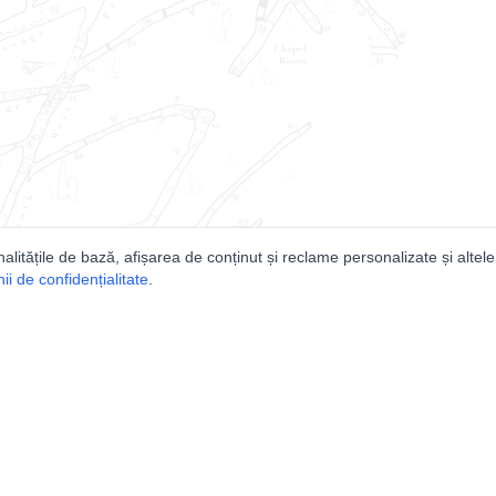
nalitățile de bază, afișarea de conținut și reclame personalizate și altele
i de confidențialitate
.
e
Comunitatea
Peşterilor din România
Lista Utilizatorilor