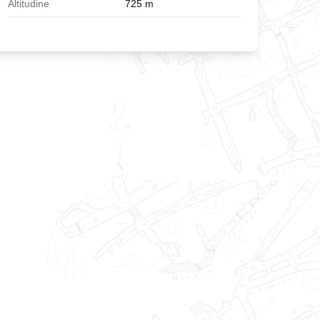
Altitudine
725
m