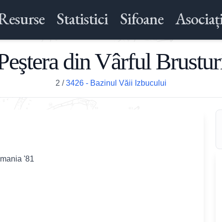
Resurse
Statistici
Sifoane
Asociați
Peştera din Vârful Brustur
2
/
3426 - Bazinul Văii Izbucului
omania '81