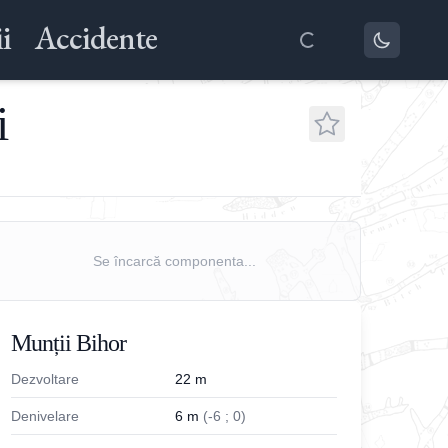
i
Accidente
i
Se încarcă componenta...
Munții Bihor
Dezvoltare
22
m
Denivelare
6
m
(
-
6
;
0
)