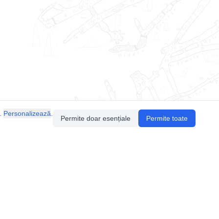
.
Personalizează
.
Permite doar esențiale
Permite toate
Pentru întrebări sau sugestii, contactează-ne
prin email (
contact@speologie.org
) sau intră
pe
slack
.