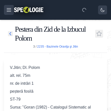
Pestera din Zid de la Izbucul
Polom
3
/
2235 - Bazinele Oraviţa şi Jitin
V.Jitin; Dl. Polom
alt. rel. 75m
nr. de intrări 1
peșteră fosilă
ST-79
Sursa: "Goran (1982) - Catalogul Sistematic al