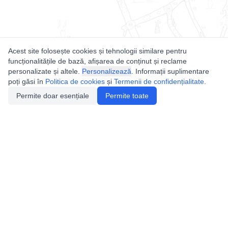
Acest site folosește cookies și tehnologii similare pentru
funcționalitățile de bază, afișarea de conținut și reclame
personalizate și altele.
Personalizează
. Informații suplimentare
poți găsi în
Politica de cookies
și
Termenii de confidențialitate
.
Permite doar esențiale
Permite toate
Utile
Legislatie
Autorizație de acces
Definiții și Explicații